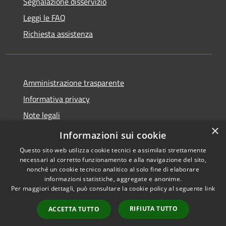
Segnalazione disservizio
Leggi le FAQ
Richiesta assistenza
Amministrazione trasparente
Informativa privacy
Note legali
×
Dichiarazione di accessibilità
Informazioni sui cookie
Questo sito web utilizza cookie tecnici e assimilati strettamente
necessari al corretto funzionamento e alla navigazione del sito,
nonché un cookie tecnico analitico al solo fine di elaborare
informazioni statistiche, aggregate e anonime.
RSS
Copyright © 2026 • Comune di
Per maggiori dettagli, può consultare la cookie policy al seguente
link
Accessibilità
Ostra Vetere • Powered by
Privacy
Municipium
Accesso
•
RIFIUTA TUTTO
ACCETTA TUTTO
Cookie
redazione