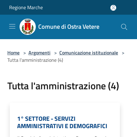
Salta al contenuto principale
Regione Marche
Comune di Ostra Vetere
Home
>
Argomenti
>
Comunicazione istituzionale
>
Tutta l'amministrazione (4)
Tutta l'amministrazione (4)
1° SETTORE - SERVIZI
AMMINISTRATIVI E DEMOGRAFICI