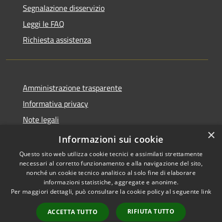
Segnalazione disservizio
Leggi le FAQ
Richiesta assistenza
Amministrazione trasparente
Informativa privacy
Note legali
×
Dichiarazione di accessibilità
Informazioni sui cookie
Questo sito web utilizza cookie tecnici e assimilati strettamente
necessari al corretto funzionamento e alla navigazione del sito,
nonché un cookie tecnico analitico al solo fine di elaborare
informazioni statistiche, aggregate e anonime.
RSS
Copyright © 2026 • Comune di
Per maggiori dettagli, può consultare la cookie policy al seguente
link
Accessibilità
Ostra Vetere • Powered by
Privacy
Municipium
Accesso
•
RIFIUTA TUTTO
ACCETTA TUTTO
Cookie
redazione