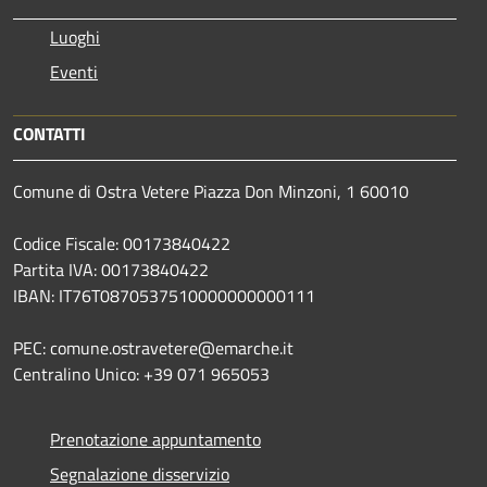
Luoghi
Eventi
CONTATTI
Comune di Ostra Vetere Piazza Don Minzoni, 1 60010
Codice Fiscale: 00173840422
Partita IVA: 00173840422
IBAN: IT76T0870537510000000000111
PEC: comune.ostravetere@emarche.it
Centralino Unico: +39 071 965053
Prenotazione appuntamento
Segnalazione disservizio