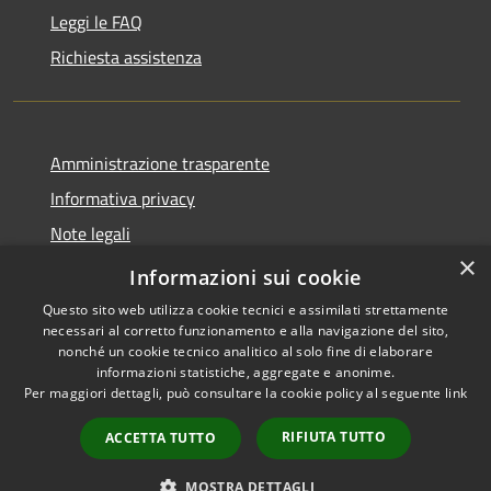
Leggi le FAQ
Richiesta assistenza
Amministrazione trasparente
Informativa privacy
Note legali
×
Dichiarazione di accessibilità
Informazioni sui cookie
Questo sito web utilizza cookie tecnici e assimilati strettamente
necessari al corretto funzionamento e alla navigazione del sito,
nonché un cookie tecnico analitico al solo fine di elaborare
informazioni statistiche, aggregate e anonime.
RSS
Copyright © 2026 • Comune di
Per maggiori dettagli, può consultare la cookie policy al seguente
link
Accessibilità
Ostra Vetere • Powered by
Privacy
Municipium
Accesso
•
RIFIUTA TUTTO
ACCETTA TUTTO
Cookie
redazione
Mappa del sito
MOSTRA DETTAGLI