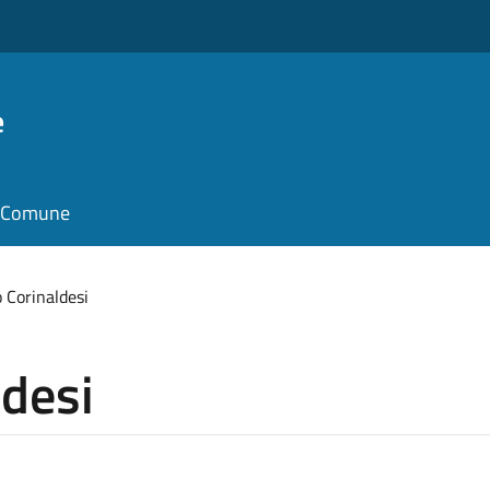
e
il Comune
 Corinaldesi
desi