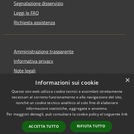
Segnalazione disservizio
Leggi le FAQ
Richiesta assistenza
Amministrazione trasparente
Informativa privacy
Note legali
×
Dichiarazione di accessibilità
Informazioni sui cookie
Questo sito web utilizza cookie tecnici e assimilati strettamente
necessari al corretto funzionamento e alla navigazione del sito,
nonché un cookie tecnico analitico al solo fine di elaborare
informazioni statistiche, aggregate e anonime.
RSS
Copyright © 2026 • Comune di
Per maggiori dettagli, può consultare la cookie policy al seguente
link
Accessibilità
Ostra Vetere • Powered by
Privacy
Municipium
Accesso
•
RIFIUTA TUTTO
ACCETTA TUTTO
Cookie
redazione