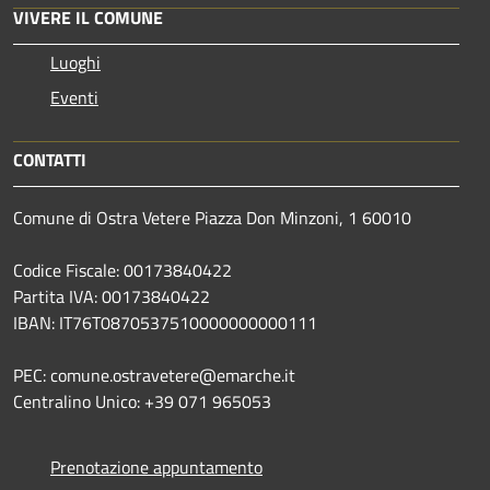
VIVERE IL COMUNE
Luoghi
Eventi
CONTATTI
Comune di Ostra Vetere Piazza Don Minzoni, 1 60010
Codice Fiscale: 00173840422
Partita IVA: 00173840422
IBAN: IT76T0870537510000000000111
PEC: comune.ostravetere@emarche.it
Centralino Unico: +39 071 965053
Prenotazione appuntamento