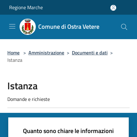
Salta al contenuto principale
Regione Marche
Comune di Ostra Vetere
Home
>
Amministrazione
>
Documenti e dati
>
Istanza
Istanza
Domande e richieste
Quanto sono chiare le informazioni