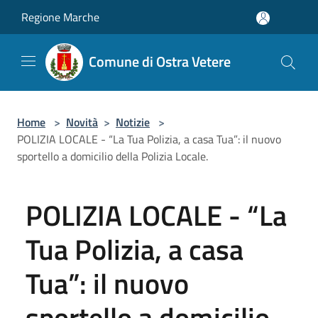
Salta al contenuto principale
Regione Marche
Comune di Ostra Vetere
Home
>
Novità
>
Notizie
>
POLIZIA LOCALE - “La Tua Polizia, a casa Tua”: il nuovo
sportello a domicilio della Polizia Locale.
POLIZIA LOCALE - “La
Tua Polizia, a casa
Tua”: il nuovo
sportello a domicilio