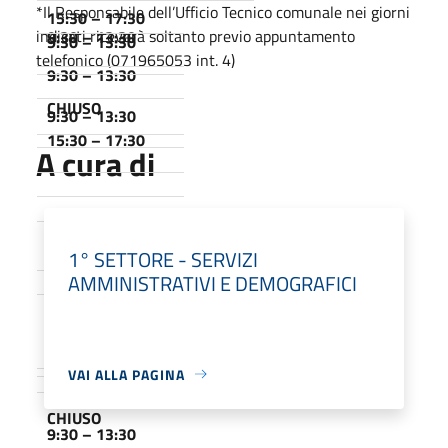
*Il Responsabile dell’Ufficio Tecnico comunale nei giorni
15:30 – 17:30
indicati riceverà soltanto previo appuntamento
9:30 – 13:30
9:30 – 13:30
telefonico (071965053 int. 4)
9:30 – 13:30
CHIUSO
9:30 – 13:30
15:30 – 17:30
A cura di
CHIUSO
9:30 – 13:30
1° SETTORE - SERVIZI
CHIUSO
AMMINISTRATIVI E DEMOGRAFICI
9:30 – 13:30
CHIUSO
VAI ALLA PAGINA
CHIUSO
9:30 – 13:30