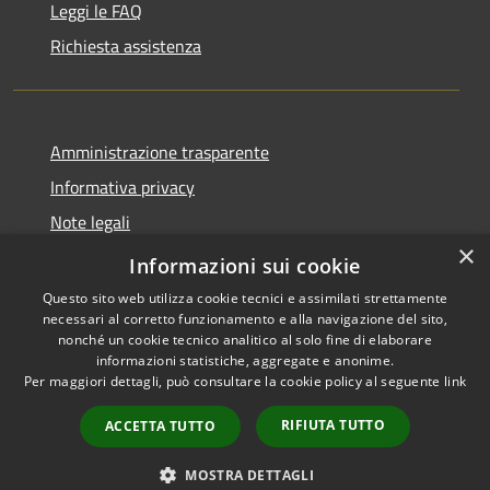
Leggi le FAQ
Richiesta assistenza
Amministrazione trasparente
Informativa privacy
Note legali
×
Dichiarazione di accessibilità
Informazioni sui cookie
Questo sito web utilizza cookie tecnici e assimilati strettamente
necessari al corretto funzionamento e alla navigazione del sito,
nonché un cookie tecnico analitico al solo fine di elaborare
informazioni statistiche, aggregate e anonime.
RSS
Copyright © 2026 • Comune di
Per maggiori dettagli, può consultare la cookie policy al seguente
link
Accessibilità
Ostra Vetere • Powered by
Privacy
Municipium
Accesso
•
RIFIUTA TUTTO
ACCETTA TUTTO
Cookie
redazione
Mappa del sito
MOSTRA DETTAGLI