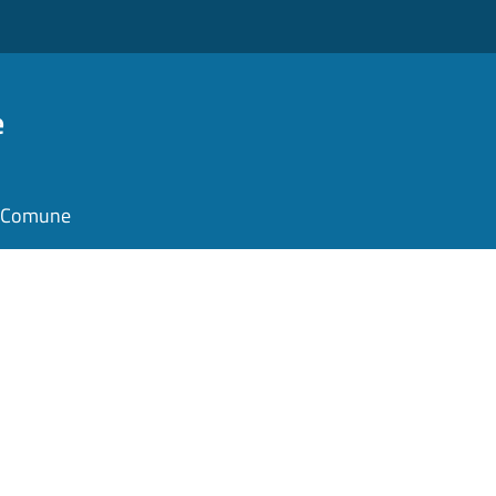
e
il Comune