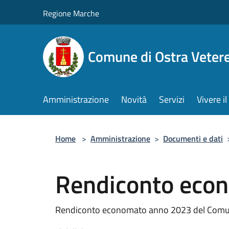
Salta al contenuto principale
Regione Marche
Comune di Ostra Veter
Amministrazione
Novità
Servizi
Vivere 
Home
>
Amministrazione
>
Documenti e dati
Rendiconto eco
Rendiconto economato anno 2023 del Comun