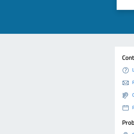
Cont
Prob